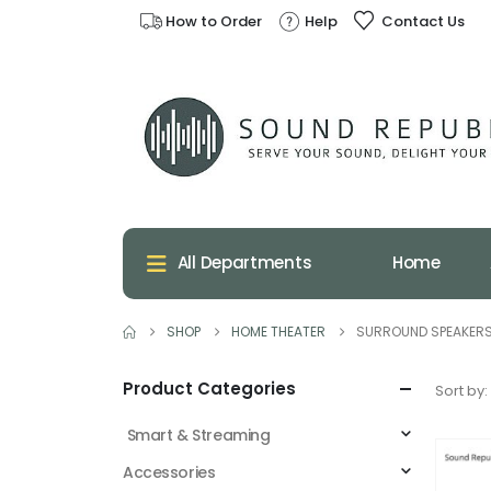
How to Order
Help
Contact Us
Home
All Departments
SHOP
HOME THEATER
SURROUND SPEAKER
Product Categories
Sort by:
Smart & Streaming
Accessories