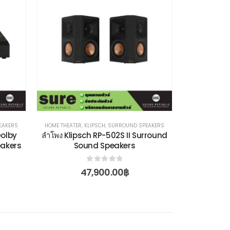
EAKERS
HOME THEATER
,
KLIPSCH
,
SURROUND SPEAKERS
Dolby
ลำโพง Klipsch RP-502S II Surround
akers
Sound Speakers
0
out of 5
47,900.00
฿