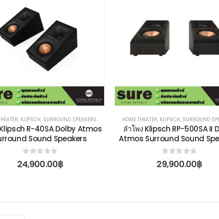
THEATER
,
KLIPSCH
,
SURROUND SPEAKERS
HOME THEATER
,
KLIPSCH
,
SURROUND SP
 Klipsch R-40SA Dolby Atmos
ลำโพง Klipsch RP-500SA II 
urround Sound Speakers
Atmos Surround Sound Spe
0
out of 5
0
out of 5
24,900.00
฿
29,900.00
฿