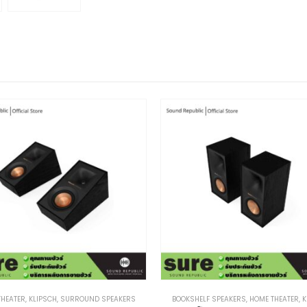
THEATER
,
KLIPSCH
,
SURROUND SPEAKERS
BOOKSHELF SPEAKERS
,
HOME THEATER
,
K