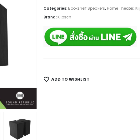
Categories:
Bookshelf Speakers
,
Home Theater
,
Kl
Brand:
Klipsch
ADD TO WISHLIST