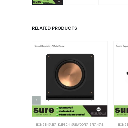
RELATED PRODUCTS
HOME THEATER
,
KLIPSCH
,
SUBWOOFER SPEAKERS
HOME 