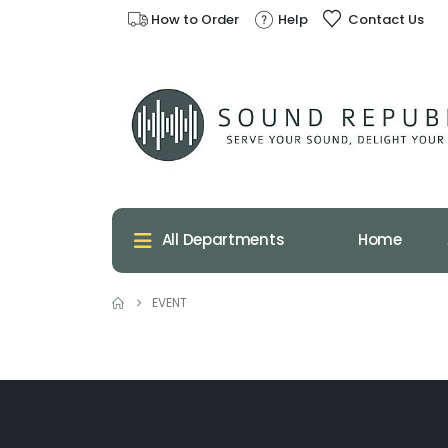
How to Order
Help
Contact Us
Home
All Departments
EVENT