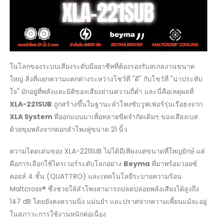
ในโลกของระบบเสียงระดับมืออาชีพที่ต้องรองรับสเกลงานขนาด
ใหญ่ สิ่งที่แยกความแตกต่างระหว่างโชว์ที่ "ดี" กับโชว์ที่ "น่าประทับ
ใจ" มักอยู่ที่พลังและมิติของเสียงย่านความถี่ต่ำ และนี่คือเหตุผลที่
XLA-221SUB
ถูกสร้างขึ้นในฐานะลำโพงซับวูฟเฟอร์รุ่นเรือธงจาก
XLA System
ที่ออกแบบมาเพื่อทลายขีดจำกัดเดิมๆ ของเสียงเบส
ด้วยขุมพลังจากดอกลำโพงคู่ขนาด 21 นิ้ว
ความโดดเด่นของ XLA-221SUB ไม่ได้มีเพียงแค่ขนาดที่ใหญ่ยักษ์ แต่
คือการเลือกใช้ไดรเวอร์ระดับโลกอย่าง
Beyma
ที่มาพร้อมวอยซ์
คอยล์ 4 ชั้น (QUATTRO) และเทคโนโลยีระบายความร้อน
Maltcross® ซึ่งช่วยให้ลำโพงสามารถปลดปล่อยพลังเสียงได้สูงถึง
147 dB โดยยังคงความนิ่ง แม่นยำ และปราศจากความเพี้ยนแม้จะอยู่
ในสภาวะการใช้งานหนักต่อเนื่อง