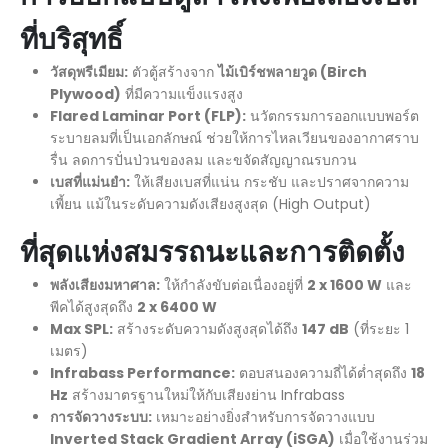
ที่บริสุทธิ์
วัสดุพรีเมียม:
ตัวตู้สร้างจาก
ไม้เบิร์ชพลายวูด (
Birch
Plywood)
ที่มีความแข็งแรงสูง
Flared Laminar Port (FLP):
นวัตกรรมการออกแบบพอร์ต
ระบายลมที่เป็นเอกลักษณ์ ช่วยให้การไหลเวียนของอากาศราบ
รื่น ลดการปั่นป่วนของลม และขจัดสัญญาณรบกวน
เบสที่แม่นยำ:
ให้เสียงเบสที่แน่น กระชับ และปราศจากความ
เพี้ยน แม้ในระดับความดังเสียงสูงสุด (High Output)
ที่สุดแห่งสมรรถนะและการติดตั้ง
พลังเสียงมหาศาล:
ให้กำลังขับต่อเนื่องอยู่ที่
2 x 1600 W
และ
พีคได้สูงสุดถึง
2 x 6400 W
Max SPL:
สร้างระดับความดังสูงสุดได้ถึง
147 dB
(ที่ระยะ 1
เมตร)
Infrabass Performance:
ตอบสนองความถี่ได้ต่ำสุดถึง
18
Hz
สร้างมาตรฐานใหม่ให้กับเสียงย่าน Infrabass
การจัดวางระบบ:
เหมาะอย่างยิ่งสำหรับการจัดวางแบบ
Inverted Stack Gradient Array (iSGA)
เมื่อใช้งานร่วม