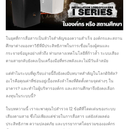
WHARFEDALE
PRO
I
SERIES
ใน
องค์กร
ในยุคที่การสื่อสารเป็นหัวใจสำคัญของความสำเร็จ องค์กรและสถาน
หรือ
ศึกษาต่างมองหาวิธีที่มีประสิทธิภาพในการเชื่อมโยงผู้คนและ
สถาน
กระจายข้อมูลอย่างทั่วถึง ท่ามกลางเทคโนโลยีที่ก้าวล้ำ ระบบเสียง
ศึกษา
ตามสายกลับยังคงเป็นเครื่องมือที่ทรงพลังและไม่มีวันล้าสมัย
แต่ทำไมระบบที่ดูเรียบง่ายนี้ถึงยังคงมีบทบาทสำคัญในโลกดิจิทัล?
อะไรคือคุณค่าที่ซ่อนอยู่เบื้องหลังลำโพงที่ติดตั้งตามจุดต่างๆ ใน
อาคาร? และทำไมผู้บริหารองค์กร และสถานศึกษาจึงยังคงเลือก
ลงทุนในระบบนี้?
ในบทความนี้ เราจะพาคุณไปสำรวจ 12 ข้อดีที่โดดเด่นของระบบ
เสียงตามสาย ซึ่งไม่เพียงแต่ช่วยในการสื่อสาร แต่ยังส่งผลต่อ
ประสิทธิภาพ ความปลอดภัย และบรรยากาศโดยรวมขององค์กร