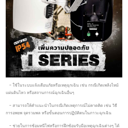
- ใช้ในระบบแจ้งเตือนภัยหรือเหตุฉุกเฉิน เช่น กรณีเกิดเพลิงไหม้
แผ่นดินไหว หรือสถานการณ์ฉุกเฉินอื่นๆ
- สามารถให้คำแนะนำในกรณีเกิดเหตุการณ์ไม่คาดคิด เช่น วิธี
การอพยพ จุดรวมพล หรือขั้นตอนการปฏิบัติตนในภาวะฉุกเฉิน
- ช่วยในการซ้อมหนีไฟหรือการฝึกซ้อมรับมือเหตุฉุกเฉินต่างๆ ได้