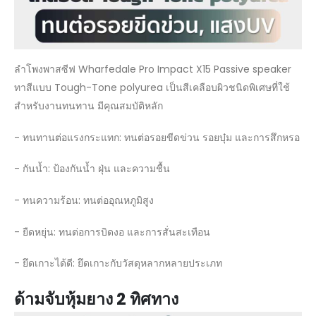
ลำโพงพาสซีฟ Wharfedale Pro Impact X15 Passive speaker
ทาสีแบบ Tough-Tone polyurea เป็นสีเคลือบผิวชนิดพิเศษที่ใช้
สำหรับงานทนทาน มีคุณสมบัติหลัก
- ทนทานต่อแรงกระแทก: ทนต่อรอยขีดข่วน รอยบุ๋ม และการสึกหรอ
- กันน้ำ: ป้องกันน้ำ ฝุ่น และความชื้น
- ทนความร้อน: ทนต่ออุณหภูมิสูง
- ยืดหยุ่น: ทนต่อการบิดงอ และการสั่นสะเทือน
- ยึดเกาะได้ดี: ยึดเกาะกับวัสดุหลากหลายประเภท
ด้ามจับหุ้มยาง 2 ทิศทาง