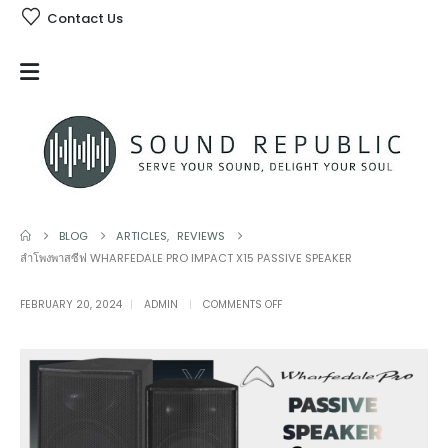
Contact Us
BLOG
ARTICLES
,
REVIEWS
ลำโพงพาสซีฟ WHARFEDALE PRO IMPACT X15 PASSIVE SPEAKER
ON
FEBRUARY 20, 2024
ADMIN
COMMENTS OFF
ลำโพง
พาส
ซีฟ
WHARFEDALE
PRO
IMPACT