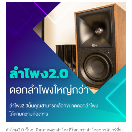
ลำโพง2.0 นั้นจะมีขนาดดอกลำโพงที่ใหญ่กว่าลำโพงซาวด์บาร์ที่จะ