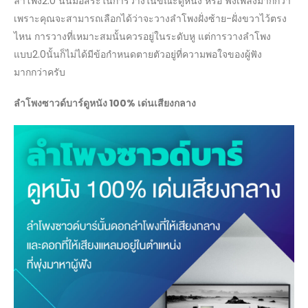
ลำโพง2.0 นั้นมีอิสระในการวางในขณะดูหนัง หรือ ฟังเพลงมากกว่า
เพราะคุณจะสามารถเลือกได้ว่าจะวางลำโพงฝั่งซ้าย-ฝั่งขวาไว้ตรง
ไหน การวางที่เหมาะสมนั้นควรอยู่ในระดับหู แต่การวางลำโพง
แบบ2.0นั้นก็ไม่ได้มีข้อกำหนดตายตัวอยู่ที่ความพอใจของผู้ฟัง
มากกว่าครับ
ลำโพงซาวด์บาร์ดูหนัง 100% เด่นเสียงกลาง