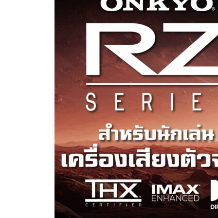
ไฮ
เอน
ด์
ONKYO
TX-
RZ70
สำหรับ
นัก
เล่น
เครื่อง
เสียง
ตัว
จริง