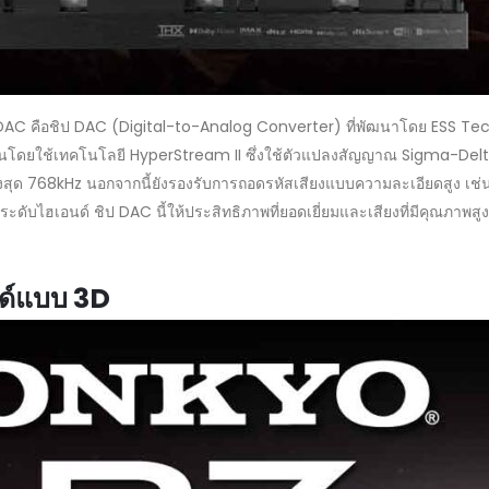
C คือชิป DAC (Digital-to-Analog Converter) ที่พัฒนาโดย ESS Technol
านโดยใช้เทคโนโลยี HyperStream II ซึ่งใช้ตัวแปลงสัญญาณ Sigma-Delta แ
ูงสุด 768kHz นอกจากนี้ยังรองรับการถอดรหัสเสียงแบบความละเอียดสูง เช่
ดับไฮเอนด์ ชิป DAC นี้ให้ประสิทธิภาพที่ยอดเยี่ยมและเสียงที่มีคุณภาพสูง เห
วด์แบบ 3D