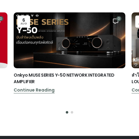
0
0
6
AUG
Onkyo MUSE SERIES Y-50 NETWORK INTEGRATED
ลำโ
AMPLIFIER
LO
Continue Reading
Co