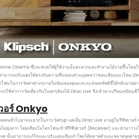
ome Cinema ซึ่งจะช่วยให้ผู้ใช้งานนั้นสะดวกและทำงานได้ง่ายขึ้นโดยใช้เ
สามารถปรับแต่งให้ตรงกับความชื่นชอบส่วนบุคคลว่าชอบเสียงแนวไหน Dira
นในการวัดค่าต่างๆภายในห้องของคุณและจะส่งผลลัพธ์ที่ได้กลับมาอย่างมี
ถใช้ค่าการวัดเดียวกันในทุกๆห้องได้ Dirac Live จึงเข้ามาเปรียบเสมือนฮีโร
เวอร์ Onkyo
นั้น โดยคนทั่วไปอาจจะยากในการ Setup แต่เมื่อ Dirac Live มาอยู่ในรีซีฟเ
นนั้นไม่ยุ่งยาก โดยเสียบไมโครโฟนเข้าที่รีซีฟเวอร์ (Receiver) และนำมา
c Live นั้นสามารถแก้ไขและปรับแต่งเสียงลำโพงได้หลายตัวและหลายจุดตาม