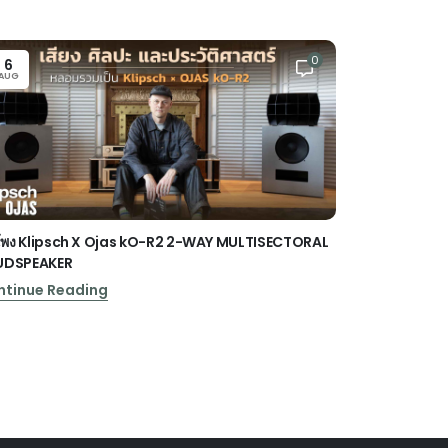
0
6
22
AUG
JUL
พง Klipsch X Ojas kO-R2 2-WAY MULTISECTORAL
ลำโพงซาวด์บาร์
UDSPEAKER
Soundbar
ntinue Reading
Continue Re