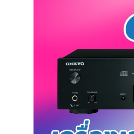
เล่น
CD
คุณภาพ
สูง
จาก
ONKYO