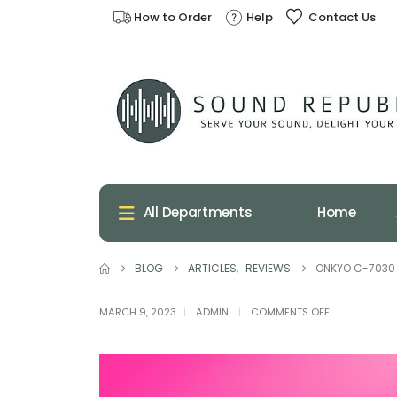
How to Order
Help
Contact Us
Home
All Departments
BLOG
ARTICLES
,
REVIEWS
ONKYO C-7030 เ
ON
MARCH 9, 2023
ADMIN
COMMENTS OFF
ONKYO
C-
7030
เครื่อง