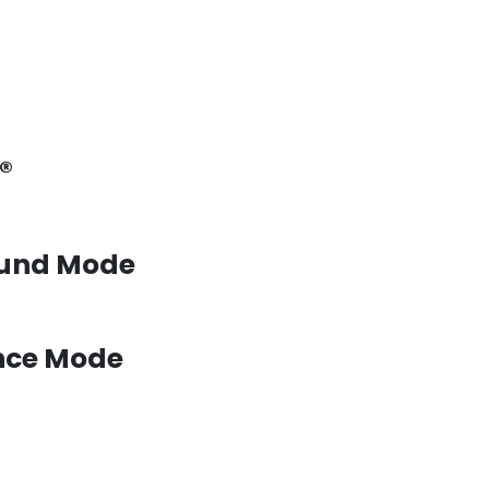
®
ound Mode
nce Mode