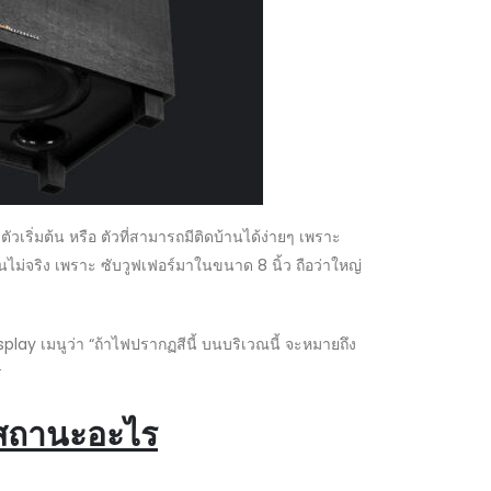
ิ่มต้น หรือ ตัวที่สามารถมีติดบ้านได้ง่ายๆ เพราะ
ม่จริง เพราะ ซับวูฟเฟอร์มาในขนาด 8 นิ้ว ถือว่าใหญ่
lay เมนูว่า “ถ้าไฟปรากฏสีนี้ บนบริเวณนี้ จะหมายถึง
ร
สถานะอะไร