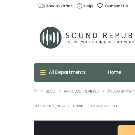
How to Order
Help
Contact Us
Home
All Departments
BLOG
ARTICLES
,
REVIEWS
ไฟ LCD บนตัวบา
ON
DECEMBER 21, 2022
ADMIN
COMMENTS OFF
ไฟ
LCD
บน
ตัว