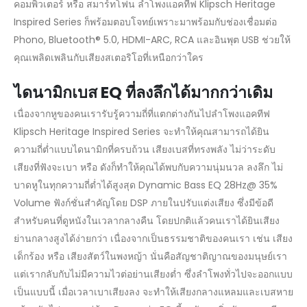
คอมพิวเตอร์ หรือ สมาร์ทโฟน ลำโพงแอคทีฟ Klipsch Heritage
Inspired Series ก็พร้อมตอบโจทย์เพราะมาพร้อมกับช่องเชื่อมต่อ
Phono, Bluetooth® 5.0, HDMI-ARC, RCA และอินพุต USB ช่วยให้
คุณเพลิดเพลินกับเสียงสเตอริโอที่เหนือกว่าใคร
ไดนามิกเบส
EQ ที่ลงลึกได้มากกว่าเดิม
เนื่องจากหูของคนเรารับรู้ความถี่ที่แตกต่างกันไปลำโพงแอคทีฟ
Klipsch Heritage Inspired Series จะทำให้คุณสามารถได้ยิน
ความถี่ต่ำแบบไดนามิกที่ครบถ้วน เสียงเบสที่ทรงพลัง ไม่ว่าระดับ
เสียงที่ฟังจะเบา หรือ ดังก็ทำให้คุณได้พบกับความนุ่มนวล ลงลึก ไม่
บาดหูในทุกความถี่ต่ำได้สูงสุด Dynamic Bass EQ 28Hz@ 35%
Volume ฟังก์ชั่นสำคัญโดย DSP ภายในปรับแต่งเสียง ซึ่งมีข้อดี
สำหรับคนที่ดูหนังในเวลากลางคืน โดยปกติแล้วคนเราได้ยินเสียง
ย่านกลางสูงได้ง่ายกว่า เนื่องจากเป็นธรรมชาติของคนเรา เช่น เสียง
เด็กร้อง หรือ เสียงสัตว์ในพงหญ้า นั่นคือสัญชาติญาณของมนุษย์เรา
แต่เรากลับกับไม่มีความไวต่อย่านเสียงต่ำ ซึ่งลำโพงทั่วไปจะออกแบบ
เป็นแบบนี้ เมื่อเวลาเบาเสียงลง จะทำให้เสียงกลางแหลมและเบสหาย