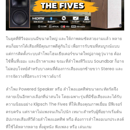
ต้น
KLIPSCH
THE
FIVES
POWERED
SPEAKER
ในยุคที่ทีวีจอแบนมีขนาดใหญ่ และให้ภาพคมชัดสวยงามแล้ว หลาย
คนก็อยากได้เสียงที่มีคุณภาพดีคู่กันไป เพื่อการรับชมที่สมบูรณ์แบบ
แต่การติดตั้งระบบลำโพงโฮมเธียเตอร์ขนาดใหญ่อาจดูวุ่นวาย ต้อง
ใช้พื้นที่เยอะ และมีราคาแพง ขณะที่ลำโพงทีวีแบบ Soundbar ก็อาจ
ไม่ตอบโจทย์สำหรับบางคนที่ต้องการเสียงแยกซ้ายขวา Stereo และ
การจัดวางที่อิสระกว่าซาวด์บาร์
ลำโพง Powered Speaker หรือ ลำโพงแอคทีฟขนาดกะทัดรัดจึง
กลายเป็นอีกทางเลือกที่น่าสนใจ โดยเฉพาะรุ่นที่มีชื่อเสียงและได้รับ
ความนิยมอย่าง Klipsch The Fives ที่ให้เสียงคุณภาพเยี่ยม มีฟีเจอร์
ครบครัน แต่ราคาไม่แพงจนเกินไปนัก เหมาะสำหรับผู้ที่อยากเริ่มต้น
อัปเกรดเสียงทีวีด้วยลำโพงแอคทีฟ หรือ ต้องการลำโพงอเนกประสงค์
ที่ใช้ได้หลากหลาย ทั้งดูหนัง ฟังเพลง หรือ เล่นเกม