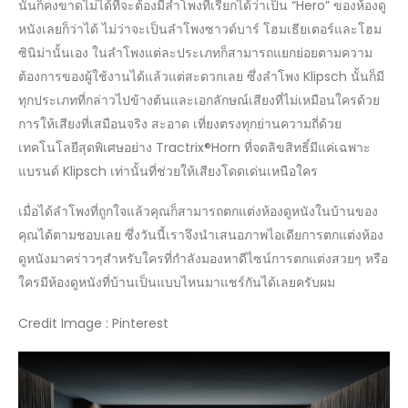
นั้นก็คงขาดไม่ได้ที่จะต้องมีลำโพงที่เรียกได้ว่าเป็น “Hero” ของห้องดู
หนังเลยก็ว่าได้ ไม่ว่าจะเป็นลำโพงซาวด์บาร์ โฮมเธียเตอร์และโฮม
ซินิม่านั้นเอง ในลำโพงแต่ละประเภทก็สามารถแยกย่อยตามความ
ต้องการของผู้ใช้งานได้แล้วแต่สะดวกเลย ซึ่งลำโพง Klipsch นั้นก็มี
ทุกประเภทที่กล่าวไปข้างต้นและเอกลักษณ์เสียงที่ไม่เหมือนใครด้วย
การให้เสียงที่เสมือนจริง สะอาด เที่ยงตรงทุกย่านความถี่ด้วย
เทคโนโลยีสุดพิเศษอย่าง Tractrix®Horn ที่จดลิขสิทธิ์มีแค่เฉพาะ
แบรนด์ Klipsch เท่านั้นที่ช่วยให้เสียงโดดเด่นเหนือใคร
เมื่อได้ลำโพงที่ถูกใจแล้วคุณก็สามารถตกแต่งห้องดูหนังในบ้านของ
คุณได้ตามชอบเลย ซึ่งวันนี้เราจึงนำเสนอภาพไอเดียการตกแต่งห้อง
ดูหนังมาคร่าวๆสำหรับใครที่กำลังมองหาดีไซน์การตกแต่งสวยๆ หรือ
ใครมีห้องดูหนังที่บ้านเป็นแบบไหนมาแชร์กันได้เลยครับผม
Credit Image : Pinterest