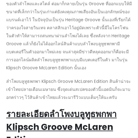
ของตัวลำโพงและสไตล์ ต่อมาก็กลายเป็นรุ่น Groove ที่ออกแบบให้มี
ขนาดที่เล็กกว่าในรุ่นเก่าแต่ยังคงคุณภาพเสียงอันเป็นเอกลักษณ์ของ
แบรนด์เอาไว้ ในปัจจุบันเป็นรุ่น Heritage Groove นั้นเองที่เรียกได้
ว่าครองใจสายวินเทจ คลาสสิกเอาไว้อยู่มัดเพราะตัวนี้มีไมโครโฟน
ในตัวทำให้สามารถสนทนาผ่านลำโพงได้เลย ซึ่งหลังจาก Heritage
Groove แล้วก็ยังไม่ได้ออกไลน์สินค้าแบบลำโพงบลูทูธพกพามี
แบตเตอรี่ในตัวออกมาใหม่เลย จนล่าสุดมีข่าวดีหลุดออกมาก็คือจะมี
การออกไลน์ผลิตลำโพงบลูทูธพกพาแบบมีแบตเตอรี่ในตัว มาในรุ่น
Klipsch Groove McLaren Edition นั้นเอง
ลำโพงบลูทูธพกพา Klipsch Groove McLaren Edition สินค้าน่าจะ
เข้าไทยปลายเดือนเมษายน ซึ่งจุดเด่นสเปคของตัวนี้แอดมินก็จะมาบ
อกคร่าวๆ ไว้สินค้าเข้าไทยแล้วจะมารีวิวแบบเต็มๆให้นะครับ
รายละเอียดลำโพงบลูทูธพกพา
Klipsch Groove McLaren