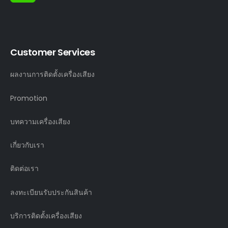
Customer Services
ผลงานการติดตั้งเครื่องเสียง
Promotion
บทความเครื่องเสียง
เกี่ยวกับเรา
ติดต่อเรา
ลงทะเบียนรับประกันสินค้า
บริการติดตั้งเครื่องเสียง