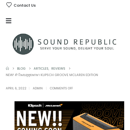
Contact Us
BLOG
ARTICLES
,
REVIEWS
NEW! ลำโพงบลูทูธพกพา KLIPSCH GROOVE MCLAREN EDITION
ON
APRIL 6, 2022
ADMIN
COMMENTS OFF
NEW!
ลำโพง
บลูทูธ
พกพา
KLIPSCH
GROOVE