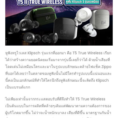
รุ่น
ยอด
นิยม
หูฟังทรูไวเลส Klipsch รุ่นแรกที่ออกมา คือ T5 True Wireless เรียก
ได้ว่าสร้างความยอดนิดยมเริ่มมาจากรุ่นนี้เลยก็ว่าได้ ด้วยน้ำเสียงที่
โดดเด่นไม่เหมือนใครและมาในรูปแบบลักษณะคล้ายไฟแช็ค Zippo
ที่บอกได้เลยว่าในตลาดของหูฟังนั้นไม่มีใครทำรูปแบบนี้แน่นอนและ
นี้คงเป็นเอกลักษณ์ที่ทำให้ใครนึกถึงหูฟังลักษณะนี้จะคิดถึง Klipsch
เป็นแบรนด์แรก
ไม่เพียงเท่านั้นจากกระแสตอบรับที่ดีจึงทำให้ T5 True Wireless
เป็นต้นแบบในการผลิตที่คล้ายๆเดิมแต่พัฒนาตามความต้องการของ
ผู้บริโภคมากขึ้น ไม่ว่าจะน้ำหนักเบาลง เสียงที่ดีขึ้น มาตรฐานกันน้ำ