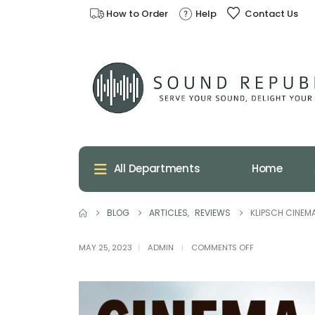
How to Order
Help
Contact Us
Home
All Departments
BLOG
ARTICLES
,
REVIEWS
KLIPSCH CINEMA
ON
MAY 25, 2023
ADMIN
COMMENTS OFF
KLIPSCH
CINEMA
400
SOUNDBAR