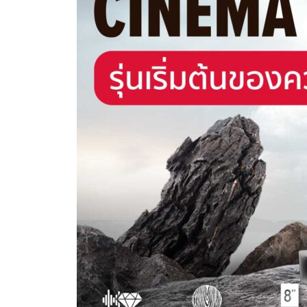
ลำโพง
ซาวด์
บาร์
รุ่น
เริ่ม
ต้น
ของ
ความ
สมจริง