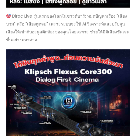
Dirac Live รุ่นแรกของโลกในซาวด์บาร์: หมดปัญหาเรื่อง "เสียง
บวม" หรือ "เสียงพูดจม" เพราะระบบจะใช้ AI วิเคราะห์และปรับจูน
เสียงให้เข้ากับอะคูสติกห้องของคุณโดยเฉพาะ ช่วยให้มิติเสียงชัดเจน
ขึ้นอย่างมหาศาล