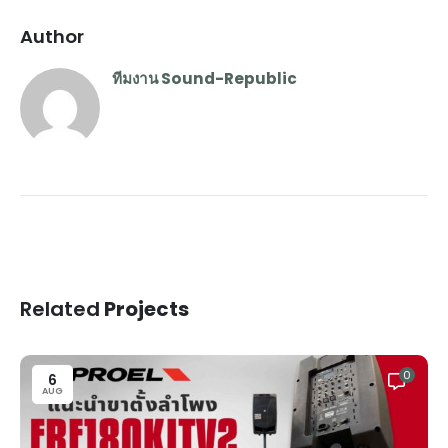
Author
ทีมงาน Sound-Republic
Related
Projects
0
6
AUG