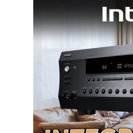
โฉม
ความ
ลงตัว
ของ
ห้อง
นั่ง
เล่น