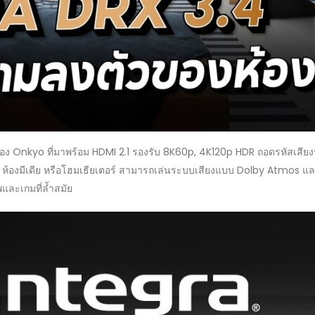
อง Onkyo ที่มาพร้อม HDMI 2.1 รองรับ 8K60p, 4K120p HDR ถอดรหัสเสี
น ห้องมีเดีย หรือโฮมเธียเตอร์ สามารถเล่นระบบเสียงแบบ Dolby Atmos
พและเกมที่ล้ำสมัย