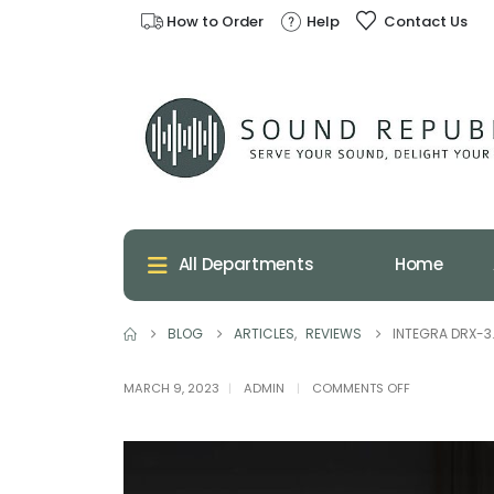
How to Order
Help
Contact Us
Home
All Departments
BLOG
ARTICLES
,
REVIEWS
INTEGRA DRX-3.4
ON
MARCH 9, 2023
ADMIN
COMMENTS OFF
INTEGRA
DRX-
3.4
พลิก