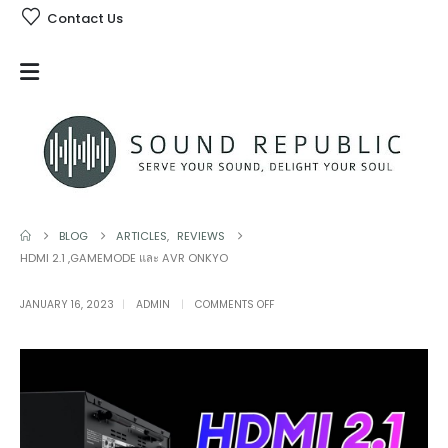
Contact Us
BLOG
ARTICLES
,
REVIEWS
HDMI 2.1 ,GAMEMODE และ AVR ONKYO
ON
JANUARY 16, 2023
ADMIN
COMMENTS OFF
HDMI
2.1
,GAMEMODE
และ
AVR
ONKYO