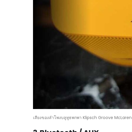
เสียงของลำโพงบลูทูธพกพา Klipsch Groove McLaren Edit