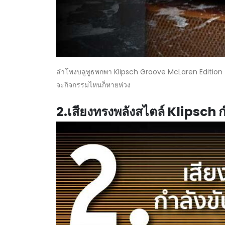
ลำโพงบลูทูธพกพา Klipsch Groove McLaren Edition ส
จะกิจกรรมไหนก็หายห่วง
2.เสียงทรงพลังสไตล์ Klipsch กำ