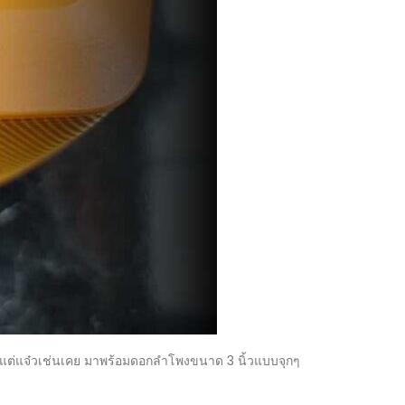
ิ๋วแต่แจ๋วเช่นเคย มาพร้อมดอกลำโพงขนาด 3 นิ้วแบบจุกๆ