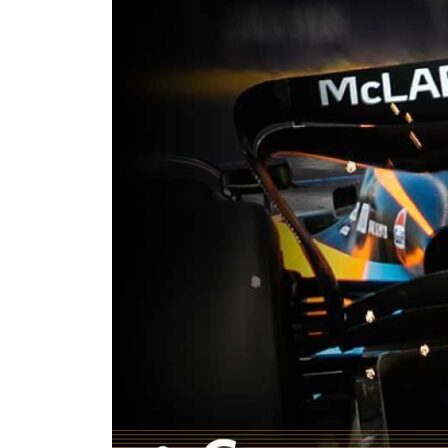
บลูทูธ
พกพา
KLIPSCH
GROOVE
MCLAREN
EDITION