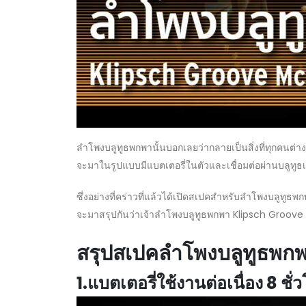
ลำโพงบลูทูธพกพานั้นบอกเลยว่ากลายเป็นสิ่งที่ทุกคนต่า
จะมาในรูปแบบมีแบตเตอรี่ในตัวและเชื่อมต่อผ่านบลูทูธเ
ซึ่งอย่างที่คร่าวที่แล้วได้เปิดสเปคสำหรับลำโพงบลูทูธ
จะมาสรุปกันว่าเจ้าลำโพงบลูทูธพกพา Klipsch Groove M
สรุปสเปคลำโพงบลูทูธพก
1.แบตเตอรี่ใช้งานต่อเนื่อง 8 ชั่