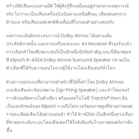
สร้างมิติเสียงแบบสามมิติ ให้ผู้ฟังรู้สึกเหมือนอยู่ท่ามกลางเหตุการณ์
จริง ไม่ว่าจะเป็นเสียงเครื่องบินบินผ่านเหนือศีรษะ เสียงฝนตกจาก
ด้านบน หรือเสียงเอฟเฟกต์ที่เคลื่อนที่ไปรอบตัวอย่างสมจริง
แต่การจะสัมผัสประสบการณ์ Dolby Atmos ได้อย่างเต็ม
ประสิทธิภาพนั้น นอกจากเครื่องเล่นและ AV Receiver ที่รองรับแล้ว
การเลือกลำโพงที่เหมาะสมก็เป็นอีกหนึ่งปัจจัยสำคัญ และนี่คือเหตุผล
ที่ Klipsch R-40SA Dolby Atmos Surround Speaker กลายเป็น
ตัวเลือกที่ได้รับความสนใจจากผู้ใช้งานโฮมเธียเตอร์ทั่วโลก
ด้วยการออกแบบที่สามารถทำหน้าที่ได้ทั้งลำโพง Dolby Atmos
แบบยิงเสียงสะท้อนเพดาน (Up-Firing Speaker) และลำโพงเซอร์
ราวด์รอบทิศทางในตัวเดียว พร้อมเทคโนโลยี Tractrix® Horn อัน
เป็นเอกลักษณ์ของ Klipsch รวมถึงไดรเวอร์คุณภาพสูงที่ช่วยถ่ายทอด
รายละเอียดเสียงได้อย่างแม่นยำ ทำให้ R-40SA เป็นอีกหนึ่งทางเลือก
ที่ช่วยยกระดับระบบโฮมเธียเตอร์ให้ใกล้เคียงกับโรงภาพยนตร์มากยิ่ง
ขึ้น