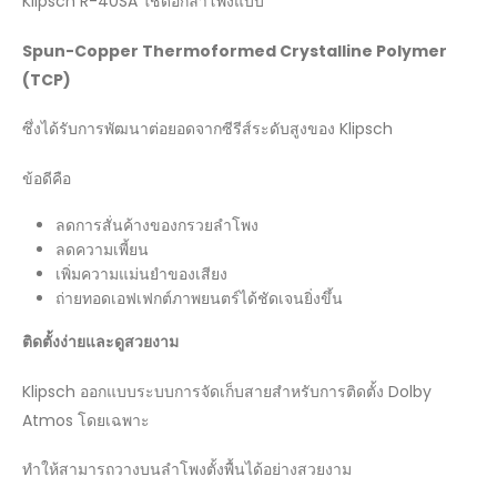
Klipsch R-40SA ใช้ดอกลำโพงแบบ
Spun-Copper Thermoformed Crystalline Polymer
(TCP)
ซึ่งได้รับการพัฒนาต่อยอดจากซีรีส์ระดับสูงของ Klipsch
ข้อดีคือ
ลดการสั่นค้างของกรวยลำโพง
ลดความเพี้ยน
เพิ่มความแม่นยำของเสียง
ถ่ายทอดเอฟเฟกต์ภาพยนตร์ได้ชัดเจนยิ่งขึ้น
ติดตั้งง่ายและดูสวยงาม
Klipsch ออกแบบระบบการจัดเก็บสายสำหรับการติดตั้ง Dolby
Atmos โดยเฉพาะ
ทำให้สามารถวางบนลำโพงตั้งพื้นได้อย่างสวยงาม