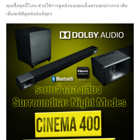
คุณซื้อชุดนี้ไปจะช่วยให้การดูหนังของคุณนั้นครบทุกอรรถรส เติม
เต็มทุกมิติดูหนังมันส์สุดๆ