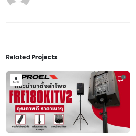
Related
Projects
0
6
AUG