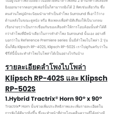
ใบอยู่ในลำโพงใบเดียว เนื่องด้วยหน้าลำโพงที่มี 2 ด้านก็ทำให้เสียงที่
ยิงออกมาจากดอกวูฟเฟอร์นั้นก็สามารถยิงได้ 2 ทิศเช่นเดียวกัน ซึ่ง
คนส่วนใหญ่มักจะนิยมนำมาทำเป็นลำโพง Surround ที่เอาไว้วาง
ด้านหลังในขณะดูหนัง หรือ ฟังเพลงเพื่อทำมิติเสียงให้เป็นวงกลม
เรียกง่ายๆว่าเป็นการเชื่อมกันของเสียงทำให้การโอบล้อมนั้นทำได้ดี
กว่าลำโพงที่มีหน้าเดียวในการทำลำโพง Surround นั้นเอง อย่างที่
บอกว่าใน Reference Premiere series นั้นมีลำโพงไบโพล่า 2 รุ่น
นั้นก็คือ Klipsch RP-402S, Klipsch RP-502S เราไปดูกันครับว่าใน
ซีรี่ส์นี้นั้นจะทำลำโพงไบโพล่าได้เป็นอย่างไรกันบ้าง
รายละเอียดลำโพงไบโพล่า
Klipsch RP-402S และ Klipsch
RP-502S
1.Hybrid Tractrix® Horn 90° x 90°
Tractrix® Horn นั้นช่วยเพิ่มประสิทธิภาพและเพิ่มรายละเอียดใน
การฟังได้ดีมากยิ่งขึ้น ซึ่งจะทำหน้าที่ถ่ายโอนคลื่นความถี่ได้อย่างมี