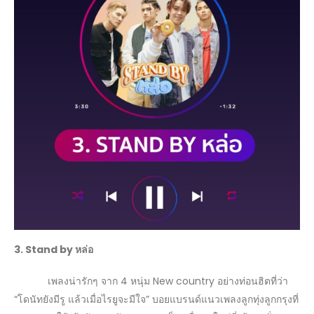
3.
Stand by หล่อ
เพลงน่ารักๆ จาก 4 หนุ่ม New country อย่างท่อนฮิตที่ว่า
“โดนัทยังมีรู แล้วเมื่อไรยูจะมีใจ” บอยแบรนด์แนวเพลงลูกทุ่งลูกกรุงที่