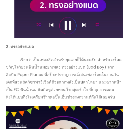
2. ทรงอย่างแบด
เรียกว่าเป็นเพลงฮิตสำหรับยุคเลยก็ได้นะครับ สำหรับวงร็อค
ขวัญใจวัยรุ่นฟันน้ำนมอย่าเพลง ทรงอย่างแบด (Bad Boy) จาก
ศิลปิน Paper Planes ที่สร้างปรากฏการณ์เล่นเพลงร็อคในงานวัน
เด็กที่สวนสัตว์ซาฟารีเวิลด์ด้วยฉากหลังเป็นปลาโลมา และฉากหน้า
เป็น FC ฟันน้ำนม ฮิตติดหูด้วยท่อนว๊ากสุดเร้าใจ ที่ปลุกอารมคน
ฟังได้แบบถึงใจเตรียมว๊ากคอขึ้นเอ็นช่วงสงกรานต์กันได้เลยครับ