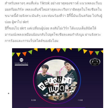
สำหรับหลายๆ คนที่เล่น Tiktok อย่างธาตุทองซาวด์ แนวเพลงแว๊นบ
อยสก๊อยเกิร์ล เพลงแด๊นซ์ใหม่ล่าสุดและเรียกวาฮิตสุดในโซเชียลใน
ขนาดนี้ด้วยจังหวะมันส์ๆ และท่อนร้องที่ว่า อีกี้นี้มันเป็นสก้อย ไปกับผู้
บ่อย ผู้พาไป skrt
อีกี้ชอบไป skrt แต่เปลี่ยนผู้บ่อย สงสัยไม่เวิร์ก ได้แบบเต็มลิมิตให้
อารมณ์เพลงเหมือนย้อนกลับไปยุคโซเชียลแคมกำลังบูม ผ่านจังหวะ
การร้องและการแร็ปสไตล์ของยังโอม