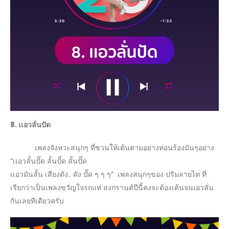
8. เเอวลั่นปัด
เพลงจังหวะสนุกๆ ที่ชวนให้เต้นตามอย่างท่อนร้องมันๆอย่าง
“เเอวลั้นปั๊ด ลั้นปั๊ด ลั้นปั๊ด
เเอวมันลั้น เสียงดัง.. ดัง ปั๊ด ๆ ๆ ๆ” เพลงสนุกๆของ ปริมลายไท ที่
เรียกว่าเป็นเพลงขวัญใจรถแห่ สงกรานต์ปีนี้คงจะต้องเต้นจนเอวลั่น
กันเลยทีเดียวครับ