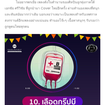
ไม่อยากพกเมีย เพลงดังในตำนานของศิลปินลูกทุ่งภาคใต้
เอกชัย ศรีวิชัย ที่ถูกนำมา Cover ใหม่อีกครั้ง ผ่านทำนองเพลงที่สนุก
และทันสมัยมากกว่าเดิม บอกเลยว่าเหมาะเป็นเพลงสำหรับเทศกาล
สงกรานต์อีกแพลงอย่างแน่นอน ทำนองโจ๊ะๆ เนื้อหาสนุกๆ รับรองว่า
ถูกหูคนไทยทุกคน