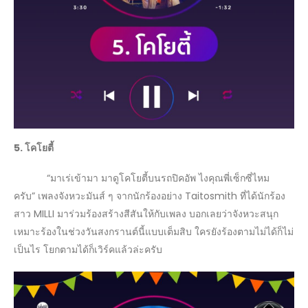
5. โคโยตี้
“มาเร่เข้ามา มาดูโคโยตี้บนรถปิคอัพ ไงคุณพี่เซ็กซี่ไหม
ครับ” เพลงจังหวะมันส์ ๆ จากนักร้องอย่าง Taitosmith ที่ได้นักร้อง
สาว MILLI มาร่วมร้องสร้างสีสันให้กับเพลง บอกเลยว่าจังหวะสนุก
เหมาะร้องในช่วงวันสงกรานต์นี้แบบเต็มสิบ ใครยังร้องตามไม่ได้ก็ไม่
เป็นไร โยกตามได้ก็เวิร์คแล้วล่ะครับ