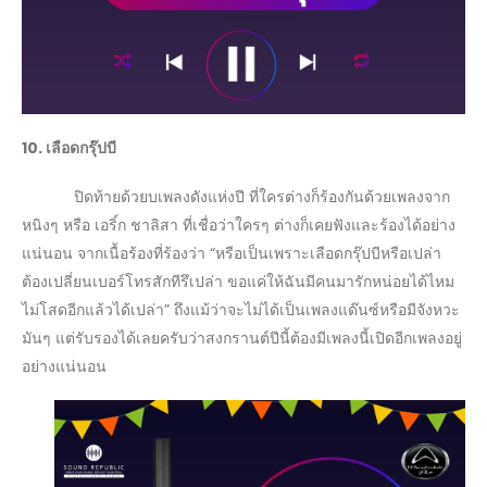
10. เลือดกรุ๊ปบี
ปิดท้ายด้วยบเพลงดังแห่งปี ที่ใครต่างก็ร้องกันด้วยเพลงจาก
หนิงๆ หรือ เอริ์ก ชาลิสา ที่เชื่อว่าใครๆ ต่างก็เคยฟังและร้องได้อย่าง
แน่นอน จากเนื้อร้องที่ร้องว่า “หรือเป็นเพราะเลือดกรุ๊ปบีหรือเปล่า
ต้องเปลี่ยนเบอร์โทรสักทีรึเปล่า ขอแค่ให้ฉันมีคนมารักหน่อยได้ไหม
ไม่โสดอีกแล้วได้เปล่า” ถึงแม้ว่าจะไม่ได้เป็นเพลงแด๊นซ์หรือมีจังหวะ
มันๆ แต่รับรองได้เลยครับว่าสงกรานต์ปีนี้ต้องมีเพลงนี้เปิดอีกเพลงอยู่
อย่างแน่นอน