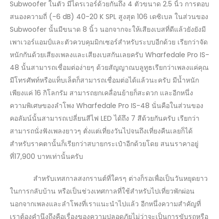
Subwoofer ในตัว มีไดรเวอร์ด้วยกันถึง 4 ตัวขนาด 2.5 นิ้ว การตอบ
สนองความถี่ (-6 dB) 40-20 K SPL สูงสุด 106 เดซิเบล ในส่วนของ
Subwoofer นั้นมีขนาด 8 นิ้ว นอกจากจะให้เสียงเบสที่ดีแล้วยังยังมี
เพาเวอร์แอมป์และตัวควบคุมมิกเซอร์สำหรับระบบอีกด้วย เรียกว่าจัด
หนักกันด้วยเสียงเพลงและเสียงเบสกันเลยครับ Wharfedale Pro IS-
48 นั้นสามารถเชื่อมต่อง่ายๆ ด้วยสัญญาณบลูทูธเรียกว่าเพลงแค่คุณ
มีโทรศัพท์หรือแท็บเล็ตก็สามารถเชื่อมต่อได้แล้วนะครับ มีน้ำหนัก
เพียงแค่ 16 กิโลกรัม สามารถยกเคลื่อนย้ายก็สะดวก และอีกหนึ่ง
ความพิเศษของลำโพง Wharfedale Pro IS-48 นั่นคือในส่วนของ
คอลัมน์นั้นสามารถเปลี่ยนสีไฟ LED ได้ถึง 7 สีด้วยกันครับ เรียกว่า
สามารถนั่งฟังเพลงยาวๆ ตั่งแต่เที่ยงวันไปจนถึงเที่ยงคืนเลยก็ได้
สำหรับราคตานั้นก็เรียกว่าสบายกระเป๋าอีกด้วยโดย สนนราคาอยู่
ที่17,900 บาทเท่านั้นครับ
สำหรับเทสกาลสงกรานต์ที่ใครๆ ต่างก็รอเพื่อเป็นวันหยุดยาว
ในการกลับบ้าน หรือเป็นช่วงเทศกาลที่ใช้สำหรับไปเที่ยวพักผ่อน
นอกจากเพลงและลำโพงที่เราแนะนำไปแล้ว อีกหนึ่งความสำคัญที่
เราต้องคำนึงถึงคือเรื่องของความปลอดภัยไม่ว่าจะเป็นการขับรถหรือ