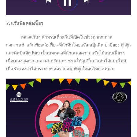
7. แว๊นฟ้อ หล่อเฟี้ยว
เพลงแว๊นๆ สำหรับเด็กแว๊นที่เปิดในช่วงทุกเทสกาล
สงกรานต์ แว้นฟ้อหล่อเฟี้ยว ที่นำทีมโดยแจ๊ส สปุ๊กนิค ปาปิยอง กุ๊กกุ๊ก
และศิลปินอีกเพียบ เป็นบทเพลงที่นำเสนอความแว๊นได้แบบเฟี้ยวๆ
เนื้อเพลงสุดกวน และดนตรีสนุกๆ ชวนให้ลุกขึ้นมาเต้นได้แบบไม่มี
เบื่อ รับรองว่าได้บรรยากาศความสนุกที่ถูกใจคนไทยแน่นอน