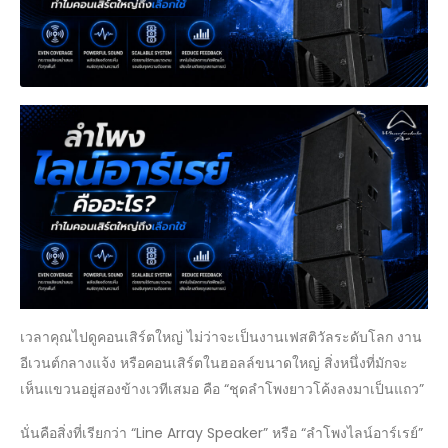
เวลาคุณไปดูคอนเสิร์ตใหญ่ ไม่ว่าจะเป็นงานเฟสติวัลระดับโลก งาน
อีเวนต์กลางแจ้ง หรือคอนเสิร์ตในฮอลล์ขนาดใหญ่ สิ่งหนึ่งที่มักจะ
เห็นแขวนอยู่สองข้างเวทีเสมอ คือ “ชุดลำโพงยาวโค้งลงมาเป็นแถว”
นั่นคือสิ่งที่เรียกว่า “Line Array Speaker” หรือ “ลำโพงไลน์อาร์เรย์”