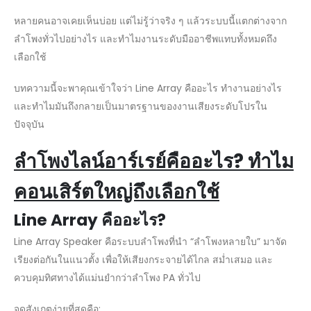
หลายคนอาจเคยเห็นบ่อย แต่ไม่รู้ว่าจริง ๆ แล้วระบบนี้แตกต่างจาก
ลำโพงทั่วไปอย่างไร และทำไมงานระดับมืออาชีพแทบทั้งหมดถึง
เลือกใช้
บทความนี้จะพาคุณเข้าใจว่า Line Array คืออะไร ทำงานอย่างไร
และทำไมมันถึงกลายเป็นมาตรฐานของงานเสียงระดับโปรใน
ปัจจุบัน
ลำโพงไลน์อาร์เรย์คืออะไร
? ทำไม
คอนเสิร์ตใหญ่ถึงเลือกใช้
Line Array
คืออะไร?
Line Array Speaker คือระบบลำโพงที่นำ “ลำโพงหลายใบ” มาจัด
เรียงต่อกันในแนวตั้ง เพื่อให้เสียงกระจายได้ไกล สม่ำเสมอ และ
ควบคุมทิศทางได้แม่นยำกว่าลำโพง PA ทั่วไป
จุดสังเกตง่ายที่สุดคือ: