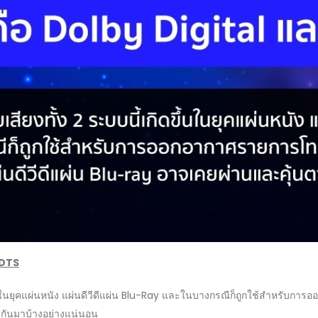
 DTS
นในยุคแผ่นหนัง แผ่นดีวีดีแผ่น Blu-Ray และในบางกรณีก็ถูกใช้สำหรับการออ
ากันมาบ้างอย่างแน่นอน