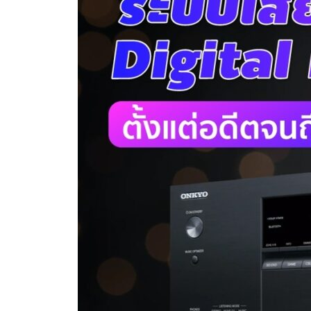
THEATRE
ตั้งแต่
อดีต
จนถึง
ปัจจุบัน