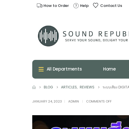
How to Order
Help
Contact Us
Home
All Departments
BLOG
ARTICLES
,
REVIEWS
ระบบเสียง DIGITA
ON
JANUARY 24, 2023
ADMIN
COMMENTS OFF
ระบบ
เสียง
DIGITAL
HOME