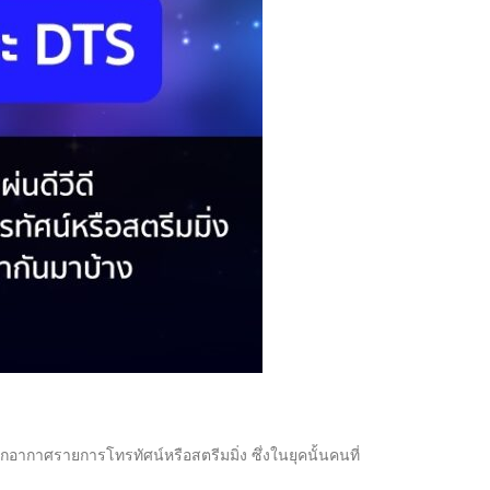
กอากาศรายการโทรทัศน์หรือสตรีมมิ่ง ซึ่งในยุคนั้นคนที่