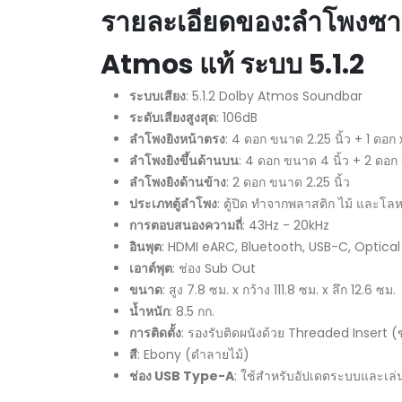
รายละเอียดของ:
ลำโพงซาว
Atmos
แท้ ระบบ
5.1.2
ระบบเสียง
: 5.1.2 Dolby Atmos Soundbar
ระดับเสียงสูงสุด
: 106dB
ลำโพงยิงหน้าตรง
: 4 ดอก ขนาด 2.25 นิ้ว + 1 ดอก
ลำโพงยิงขึ้นด้านบน
: 4 ดอก ขนาด 4 นิ้ว + 2 ดอก 
ลำโพงยิงด้านข้าง
: 2 ดอก ขนาด 2.25 นิ้ว
ประเภทตู้ลำโพง
: ตู้ปิด ทำจากพลาสติก ไม้ และโล
การตอบสนองความถี่
: 43Hz - 20kHz
อินพุต
: HDMI eARC, Bluetooth, USB-C, Optical
เอาต์พุต
: ช่อง Sub Out
ขนาด
: สูง 7.8 ซม. x กว้าง 111.8 ซม. x ลึก 12.6 ซม.
น้ำหนัก
: 8.5 กก.
การติดตั้ง
: รองรับติดผนังด้วย Threaded Insert 
สี
: Ebony (ดำลายไม้)
ช่อง
USB Type-A
: ใช้สำหรับอัปเดตระบบและเล่