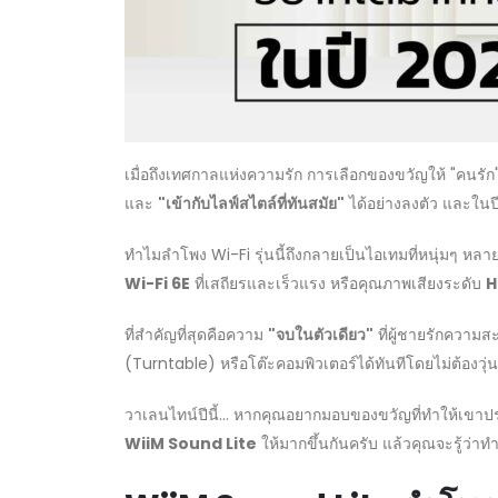
เมื่อถึงเทศกาลแห่งความรัก การเลือกของขวัญให้ "คนรัก" ม
และ
"เข้ากับไลฟ์สไตล์ที่ทันสมัย"
ได้อย่างลงตัว และในป
ทำไมลำโพง Wi-Fi รุ่นนี้ถึงกลายเป็นไอเทมที่หนุ่มๆ หลายค
Wi-Fi 6E
ที่เสถียรและเร็วแรง หรือคุณภาพเสียงระดับ
H
ที่สำคัญที่สุดคือความ
"จบในตัวเดียว"
ที่ผู้ชายรักความ
(Turntable) หรือโต๊ะคอมพิวเตอร์ได้ทันทีโดยไม่ต้องวุ่น
วาเลนไทน์ปีนี้... หากคุณอยากมอบของขวัญที่ทำให้เขาประท
WiiM Sound Lite
ให้มากขึ้นกันครับ แล้วคุณจะรู้ว่าท