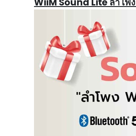
WiiM Sound Lite ลำโพง Wi