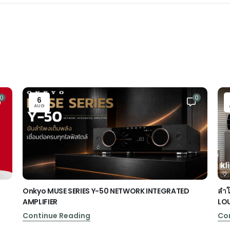
0
0
6
AUG
Onkyo MUSE SERIES Y-50 NETWORK INTEGRATED
ลำโ
AMPLIFIER
LO
Continue Reading
Co