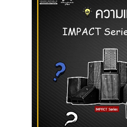
IMPACT
SERIES
และ
EVP-
X
MKII
SERIES