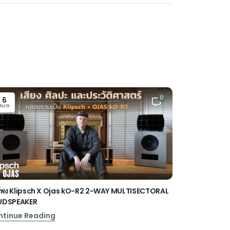
0
6
22
AUG
JUL
พง Klipsch X Ojas kO-R2 2-WAY MULTISECTORAL
ลำโพงซาวด์บาร์
UDSPEAKER
Soundbar
ntinue Reading
Continue Re